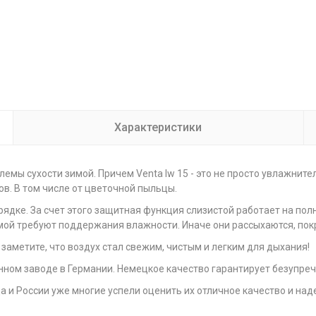
Характеристики
мы сухости зимой. Причем Venta lw 15 - это не просто увлажнитель
ов. В том числе от цветочной пыльцы.
ядке. За счет этого защитная функция слизистой работает на пол
мой требуют поддержания влажности. Иначе они рассыхаются, по
 заметите, что воздух стал свежим, чистым и легким для дыхания!
нном заводе в Германии. Немецкое качество гарантирует безупречн
а и России уже многие успели оценить их отличное качество и над