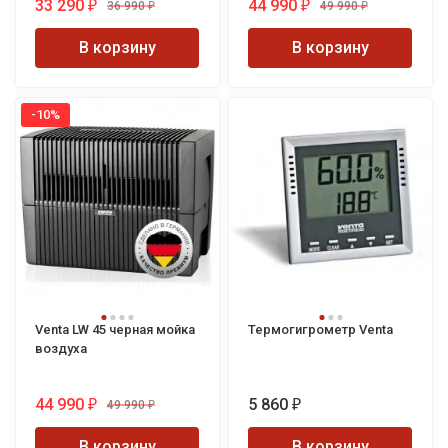
33 290
44 990
36 990
49 990
₽
₽
₽
₽
В корзину
В корзину
-10%
Venta LW 45 черная мойка
Термогигрометр Venta
воздуха
44 990
5 860
49 990
₽
₽
₽
В корзину
В корзину