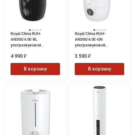
Royal Clima RUH-
Royal Clima RUH-
AN300/4.0E-BL
AN300/4.0E-GN
ультразвуковой
ультразвуковой
увлажнитель воздуха
увлажнитель воздуха
4 990
3 590
Antica
Antica
₽
₽
В корзину
В корзину