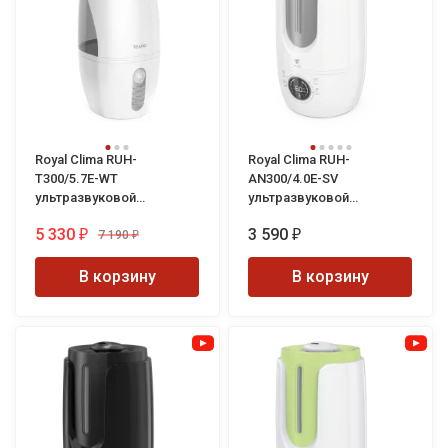
Royal Clima RUH-
Royal Clima RUH-
T300/5.7E-WT
AN300/4.0E-SV
ультразвуковой
ультразвуковой
увлажнитель воздуха
увлажнитель воздуха
5 330
3 590
Teano
7 190
Antica
₽
₽
₽
В корзину
В корзину