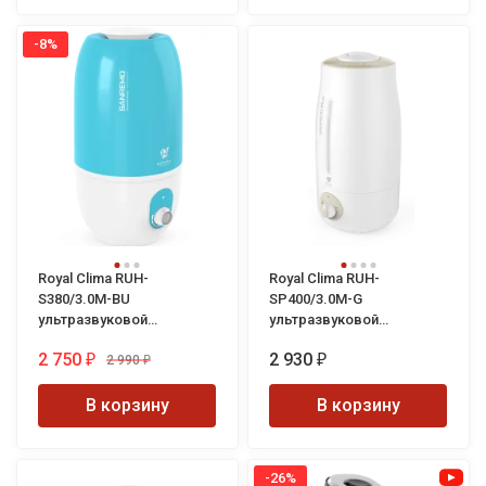
роскошь, а необходимость!
-8%
Royal Clima RUH-
Royal Clima RUH-
S380/3.0M-BU
SP400/3.0M-G
ультразвуковой
ультразвуковой
увлажнитель воздуха
увлажнитель воздуха
2 750
2 930
Sanremo
2 990
Sanremo Plus
₽
₽
₽
В корзину
В корзину
-26%