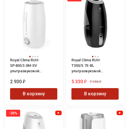
Royal Clima RUH-
Royal Clima RUH-
SP400/3.0M-SV
T300/5.7E-BL
ультразвуковой
ультразвуковой
увлажнитель воздуха
увлажнитель воздуха
2 930
5 330
Sanremo Plus
Teano
7 190
₽
₽
₽
В корзину
В корзину
-26%