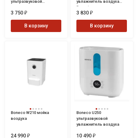
ультразвуковой
увлажнитель воздуха
увлажнитель воздуха
Bonsai
3 750
3 830
Murzzzio
₽
₽
В корзину
В корзину
Boneco W210 мойка
Boneco U250
воздуха
ультразвуковой
увлажнитель воздуха
24 990
10 490
₽
₽