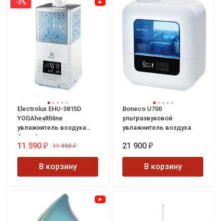
-3%
Electrolux EHU-3815D
Boneco U700
YOGAhealthline
ультразвуковой
увлажнитель воздуха
увлажнитель воздуха
белый
11 590
21 900
11 990
₽
₽
₽
В корзину
В корзину