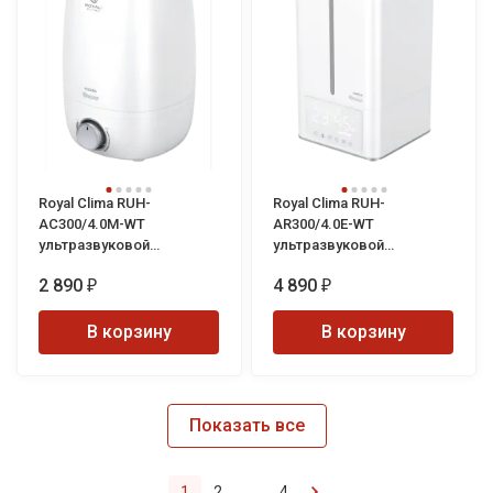
Royal Clima RUH-
Royal Clima RUH-
AC300/4.0M-WT
AR300/4.0E-WT
ультразвуковой
ультразвуковой
увлажнитель воздуха
увлажнитель воздуха
2 890
4 890
ACERRA
AIROLE
₽
₽
В корзину
В корзину
Показать все
1
2
...
4