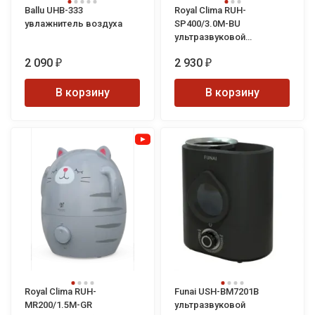
Ballu UHB-333
Royal Clima RUH-
увлажнитель воздуха
SP400/3.0M-BU
ультразвуковой
увлажнитель воздуха
2 090
2 930
Sanremo Plus
₽
₽
В корзину
В корзину
Royal Clima RUH-
Funai USH-BM7201B
MR200/1.5M-GR
ультразвуковой