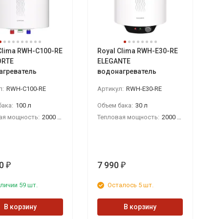
Clima RWH-С100-RE
Royal Clima RWH-E30-RE
RTE
ELEGANTE
агреватель
водонагреватель
л:
RWH-С100-RE
Артикул:
RWH-E30-RE
ака:
100 л
Объем бака:
30 л
ая мощность:
2000 Вт
Тепловая мощность:
2000 Вт
0
7 990
₽
₽
личии 59 шт.
Осталось 5 шт.
В корзину
В корзину