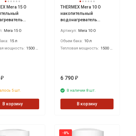
EX Mera 15 O
THERMEX Mera 10 O
ительный
накопительный
агреватель
водонагреватель
о объёма
малого объёма
л:
Mera 15 O
Артикул:
Mera 10 O
ака:
15 л
Объем бака:
10 л
ая мощность:
1500 Вт
Тепловая мощность:
1500 Вт
6 790
₽
₽
алось 5 шт.
В наличии 8 шт.
В корзину
В корзину
-8%