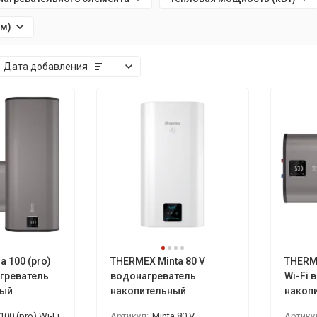
мм)
Дата добавления
 100 (pro)
THERMEX Minta 80 V
THERME
агреватель
водонагреватель
Wi-Fi 
ный
накопительный
накоп
100 (pro) Wi-Fi
Артикул:
Minta 80 V
Артику