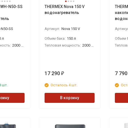
 RWH-N50-SS
THERMEX Nova 150 V
THERM
водонагреватель
накоп
тель
водон
малог
-N50-SS
Артикул:
Nova 150 V
Артику
0 л
Объем бака:
150 л
Объем б
ность:
2000 Вт
Тепловая мощность:
2000 Вт
Теплов
17 290
7 790
₽
8 шт.
Осталось 4 шт.
Ост
рзину
В корзину