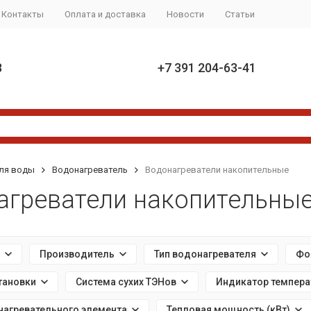
Контакты
Оплата и доставка
Новости
Статьи
8
+7 391 204-63-41
ля воды
Водонагреватель
Водонагреватели накопительные
агреватели накопительны
Производитель
Тип водонагревателя
Фо
тановки
Система сухих ТЭНов
Индикатор темпера
нагревательного элемента
Тепловая мощность (кВт)