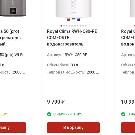
 50 (pro)
Royal Clima RWH-С80-RE
Royal 
агреватель
COMFORTE
COMFO
ный
водонагреватель
водон
50 (pro) Wi-Fi
Артикул:
RWH-С80-RE
Артику
0 л
Объем бака:
80 л
Объем б
ность:
2000 Вт
Тепловая мощность:
2000 Вт
Теплов
9 790
10 99
₽
 шт.
В наличии 8 шт.
В на
рзину
В корзину