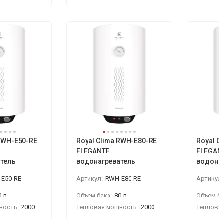
 RWH-E50-RE
Royal Clima RWH-E80-RE
Royal 
ELEGANTE
ELEGA
тель
водонагреватель
водон
E50-RE
Артикул:
RWH-E80-RE
Артику
0 л
Объем бака:
80 л
Объем б
ность:
2000 Вт
Тепловая мощность:
2000 Вт
Теплов