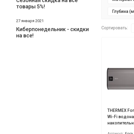
Сезонная скидка на все
товары 5%!
Глубина (
27 января 2021
Сортировать:
Киберпонедельник - скидки
на все!
THERMEX Fora
Wi-Fi водон
накопитель
Артикул:
Fora 