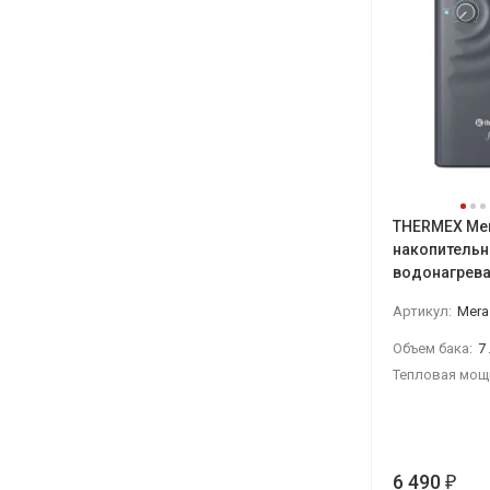
THERMEX Mer
накопитель
водонагрева
малого объ
Артикул:
Mera
Объем бака:
7
Тепловая мощ
6 490
₽