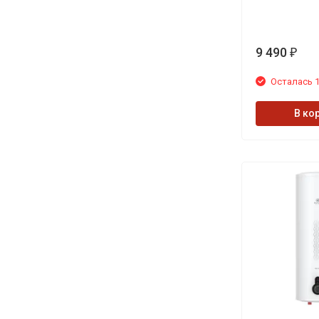
9 490
₽
Осталась 1
В ко