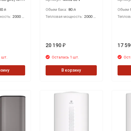
00 л
Объем бака:
80 л
Объем б
ность:
2000 Вт
Тепловая мощность:
2000 Вт
Теплов
20 190
17 59
₽
 шт.
Осталась 1 шт.
Ост
рзину
В корзину