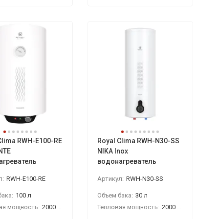
Clima RWH-E100-RE
Royal Clima RWH-N30-SS
NTE
NIKA Inox
агреватель
водонагреватель
л:
RWH-E100-RE
Артикул:
RWH-N30-SS
ака:
100 л
Объем бака:
30 л
ая мощность:
2000 Вт
Тепловая мощность:
2000 Вт