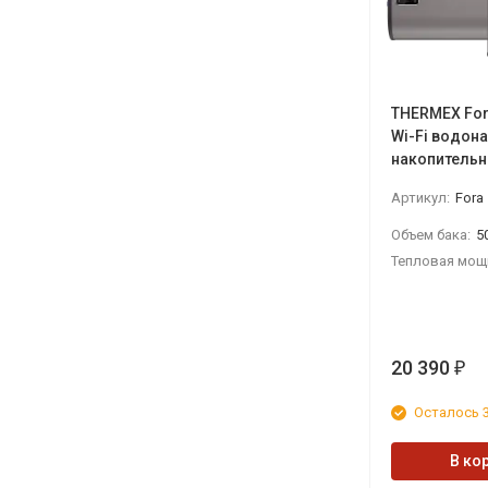
THERMEX Fora
Wi-Fi водон
накопитель
Артикул:
Fora 
Объем бака:
5
Тепловая мощ
20 390
₽
Осталось 3
В ко