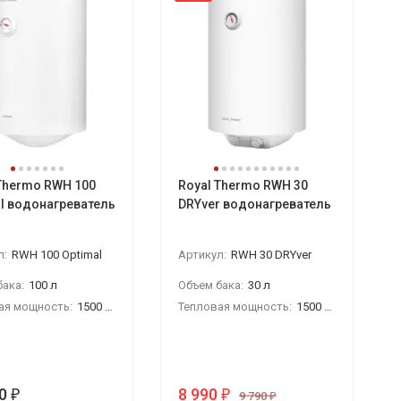
Thermo RWH 100
Royal Thermo RWH 30
l водонагреватель
DRYver водонагреватель
л:
RWH 100 Optimal
Артикул:
RWH 30 DRYver
ака:
100 л
Объем бака:
30 л
ая мощность:
1500 Вт
Тепловая мощность:
1500 Вт
0
8 990
₽
₽
9 790
₽