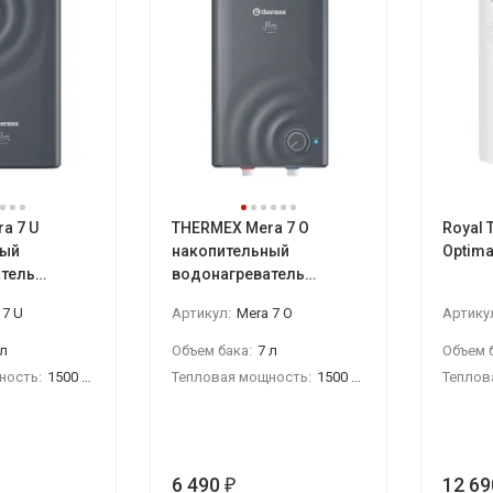
a 7 U
THERMEX Mera 7 O
Royal 
ный
накопительный
Optima
тель
водонагреватель
ёма
малого объёма
 7 U
Артикул:
Mera 7 O
Артику
 л
Объем бака:
7 л
Объем б
ность:
1500 Вт
Тепловая мощность:
1500 Вт
Теплов
6 490
12 69
₽