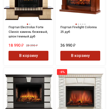
Портал Electrolux Forte
Портал Firelight Colonnа
Classic камень бежевый,
25 дуб
шпон темный дуб
18 990
36 990
28 390
₽
₽
₽
В корзину
В корзину
-6%