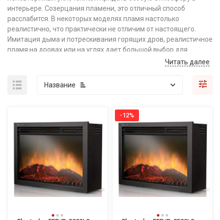
интерьере. Созерцания пламени, это отличный способ
расслабится. В некоторых моделях пламя настолько
реалистично, что практически не отличим от настоящего.
Имитация дыма и потрескивания горящих дров, реалистичное
пламя на дровах или на углях дает большой выбор для
дизайна и индивидуального подхода каждому.
Читать далее
Так же одним из интересных вариантов, является 3D камин.
Название
Ультразвуковой увлажнитель с водяным паром и подсветкой,
дает имитацию настоящего пламени. Большим выбором и
вариантом для очага , может быть портал, облицовкой
-12%
портала может быть изготовлена из дерева, камня, металла,
искусственного камня, натурального мрамора. Дизайн может
быть, как классический так и современный хай-тек.
Габариты электрических каминов могут отличатся по размеру,
существуют вертикальные , прямоугольные панели с узким
дизайном, широкие топки для размещения на стене, а также
отдельно стоящие очаги без портала , которые можно
установить в любую нишу или проем. Они могут быть с
обогревом и без, в комплекте прилагается пульт управления.