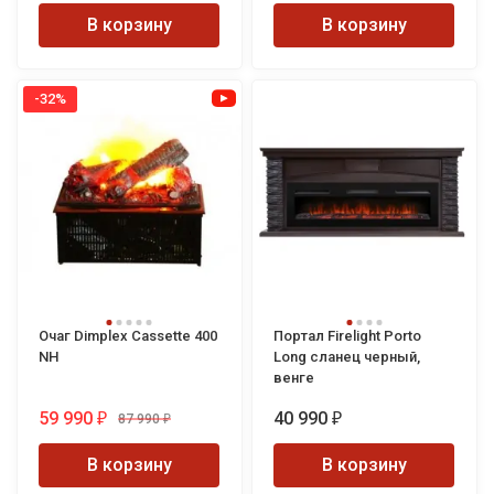
В корзину
В корзину
-32%
Очаг Dimplex Cassette 400
Портал Firelight Porto
NH
Long сланец черный,
венге
59 990
40 990
87 990
₽
₽
₽
В корзину
В корзину