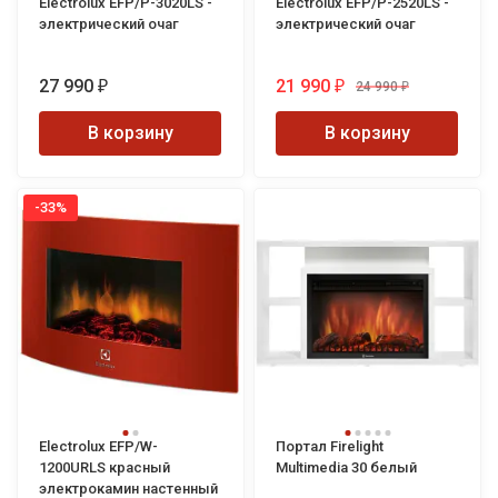
Electrolux EFP/P-3020LS -
Electrolux EFP/P-2520LS -
электрический очаг
электрический очаг
27 990
21 990
24 990
₽
₽
₽
В корзину
В корзину
-33%
Electrolux EFP/W-
Портал Firelight
1200URLS красный
Multimedia 30 белый
электрокамин настенный