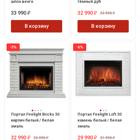
шпон венге
тёмный дуб
33 990
32 990
33 990
₽
₽
₽
В корзину
В корзину
-3%
-6%
Портал Firelight Bricks 30
Портал Firelight Loft 30
кирпич белый / белая
камень белый / белая
эмаль
эмаль
32 990
29 990
33 990
31 990
₽
₽
₽
₽