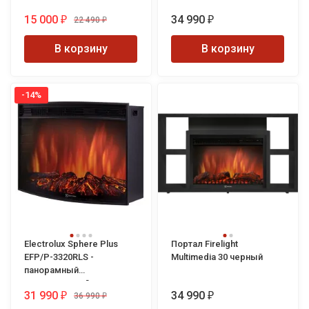
15 000
34 990
22 490
₽
₽
₽
В корзину
В корзину
-14%
Electrolux Sphere Plus
Портал Firelight
EFP/P-3320RLS -
Multimedia 30 черный
панорамный
электрический очаг
31 990
34 990
36 990
₽
₽
₽