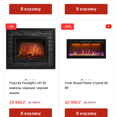
В корзину
В корзину
-6%
-23%
Портал Firelight Loft 30
Очаг Royal Flame Crystal 36
камень черный, черная
RF
эмаль
29 990
42 990
31 990
55 990
₽
₽
₽
₽
В корзину
В корзину