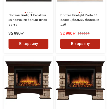
Портал Firelight Excalibur
Портал Firelight Porto 30
30 песчаник белый, шпон
сланец белый / белёный
венге
дуб
35 990
32 990
34 990
₽
₽
₽
В корзину
В корзину