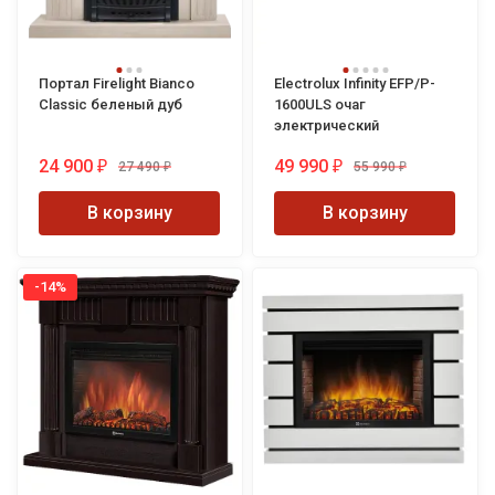
Портал Firelight Bianco
Electrolux Infinity EFP/P-
Classic беленый дуб
1600ULS очаг
электрический
24 900
49 990
27 490
55 990
₽
₽
₽
₽
В корзину
В корзину
-14%