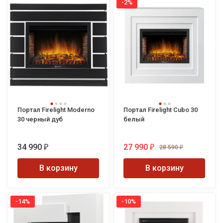
-2%
Портал Firelight Moderno
Портал Firelight Cubo 30
30 черный дуб
белый
34 990
27 990
28 590
₽
₽
₽
В корзину
В корзину
-14%
-10%