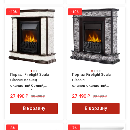
-10%
-10%
Портал Firelight Scala
Портал Firelight Scala
Classic сланец
Classic
скалистый белый,
сланец скалистый
темный дуб
серый, шпон венге
27 490
27 490
30 490
30 490
₽
₽
₽
₽
В корзину
В корзину
-3%
-7%