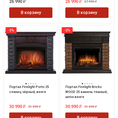
26 990
26 990
27 990
₽
₽
₽
В корзину
В корзину
-3%
-2%
Портал Firelight Porto 25
Портал Firelight Bricks
сланец чёрный, венге
WOOD 25 камень темный,
шпон венге
30 990
30 990
31 990
31 490
₽
₽
₽
₽
В корзину
В корзину