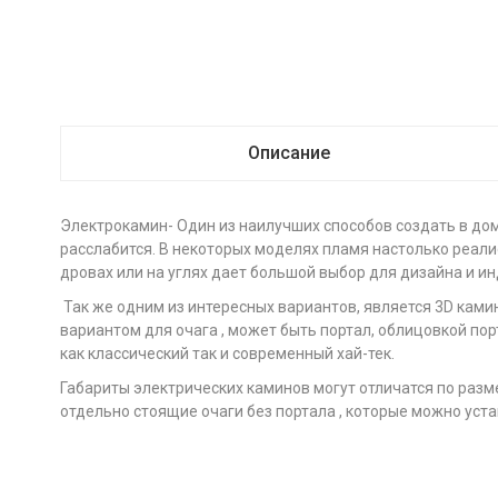
Описание
Электрокамин- Один из наилучших способов создать в дом
расслабится. В некоторых моделях пламя настолько реали
дровах или на углях дает большой выбор для дизайна и 
Так же одним из интересных вариантов, является 3D кам
вариантом для очага , может быть портал, облицовкой пор
как классический так и современный хай-тек.
Габариты электрических каминов могут отличатся по разм
отдельно стоящие очаги без портала , которые можно уста