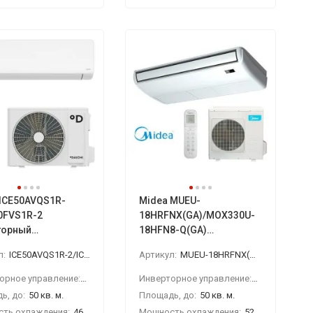
 ICE50AVQS1R-
Midea MUEU-
0FVS1R-2
18HRFNX(GA)/MOX330U-
торный
18HFN8-Q(GA)
ционер
кондиционер напольно-
л:
ICE50AVQS1R-2/ICE50FVS1R-2
Артикул:
MUEU-18HRFNX(GA)/MOX330U-18HFN8-Q(GA)
потолочный
Инверторное управление:
Да
Инверторное управление:
Да
ь, до:
50 кв. м.
Площадь, до:
50 кв. м.
ть охлаждения:
4600 Вт
Мощность охлаждения:
5280 Вт