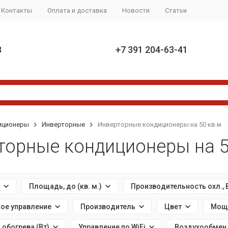
Контакты
Оплата и доставка
Новости
Статьи
8
+7 391 204-63-41
иционеры
Инверторные
Инверторные кондиционеры на 50 кв.м
торные кондиционеры на 5
Площадь, до (кв. м.)
Производительность охл., 
ое управление
Производитель
Цвет
Мощн
обогрева (Вт)
Управление по WiFi
Воздухообмен 