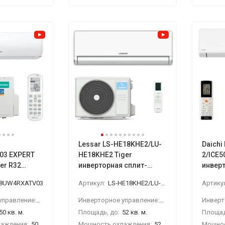
Lessar LS-HE18KHE2/LU-
Daichi
03 EXPERT
HE18KHE2 Tiger
2/ICE5
ter R32
инверторная сплит-
инвер
ма
система
конди
18UW4RXATV03
Артикул:
LS-HE18KHE2/LU-HE18KHE2
Артику
Инверторное управление:
Да
Инверторное управление:
Да
50 кв. м.
Площадь, до:
52 кв. м.
Площад
аждения:
5000 Вт
Мощность охлаждения:
5280 Вт
Мощнос