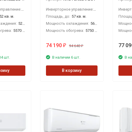
Инверторное управление:
Да
Инверторное управление:
Да
52 кв. м.
Площадь, до:
57 кв. м.
Площад
аждения:
5280 Вт
Мощность охлаждения:
5650 Вт
Мощнос
грева:
5570 Вт
Мощность обогрева:
5750 Вт
Мощнос
74 190
77 09
₽
94 640
₽
34 шт.
В наличии 6 шт.
В на
рзину
В корзину