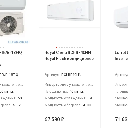
FIR/B-18FIQ
Royal Clima RCI-RF40HN
Loriot
й
Royal Flash кондиционер
Invert
р
FIR/B-18FIQ
Артикул:
RCI-RF40HN
Артику
Инверторное управление:
Да
Инверторное управление:
Да
50 кв. м.
Площадь, до:
40 кв. м.
Площад
аждения:
5000 Вт
Мощность охлаждения:
3900 Вт
Мощнос
грева:
5.1 кВт
Мощность обогрева:
4100 Вт
Мощнос
67 590
71 63
₽