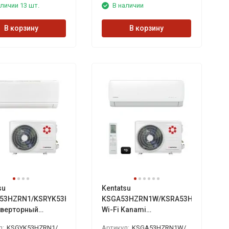
личии 13 шт.
В наличии
В корзину
В корзину
su
Kentatsu
53HZRN1/KSRYK53HZRN1
KSGA53HZRN1W/KSRA53HZRN1
нверторный
Wi-Fi Kanami
ционер
инверторный
л:
KSGYK53HZRN1/KSRYK53HZRN1
Артикул:
KSGA53HZRN1W/KSRA53HZRN1