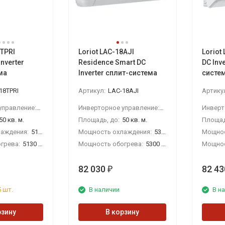
8TPRI
Loriot LAC-18AJI
Loriot
nverter
Residence Smart DC
DC Inv
ма
Inverter сплит-система
систе
18TPRI
Артикул:
LAC-18AJI
Артику
Инверторное управление:
Да
Инверторное управление:
Да
50 кв. м.
Площадь, до:
50 кв. м.
Площад
аждения:
5100 Вт
Мощность охлаждения:
5300 Вт
Мощнос
грева:
5130 Вт
Мощность обогрева:
5300 Вт
Мощнос
82 030
82 43
₽
 шт.
В наличии
В н
рзину
В корзину