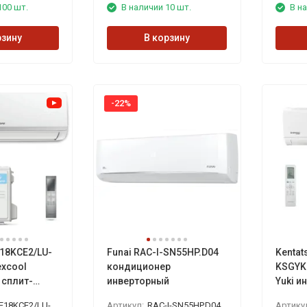
100 шт.
В наличии 10 шт.
В на
рзину
В корзину
-22%
E18KCE2/LU-
Funai RAC-I-SN55HP.D04
Kentat
excool
кондиционер
KSGYK
 сплит-
инверторный
Yuki и
конди
8KCE2/LU-HE18KCE2
Артикул:
RAC-I-SN55HP.D04
Артику