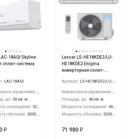
 LAC-18AQI Skyline
Lessar LS-HE18KDE2/LU-
er сплит-система
HE18KDE2 Enigma
инверторная сплит-
система
л:
LAC-18AQI
Артикул:
LS-HE18KDE2/LU-HE18KDE2
Инверторное управление:
Да
Инверторное управление:
Да
ь, до:
50 кв. м.
Площадь, до:
46 кв. м.
ть охлаждения:
5280 Вт
Мощность охлаждения:
4600 Вт
ть обогрева:
5300 Вт
Мощность обогрева:
5200 Вт
0
71 980
₽
₽