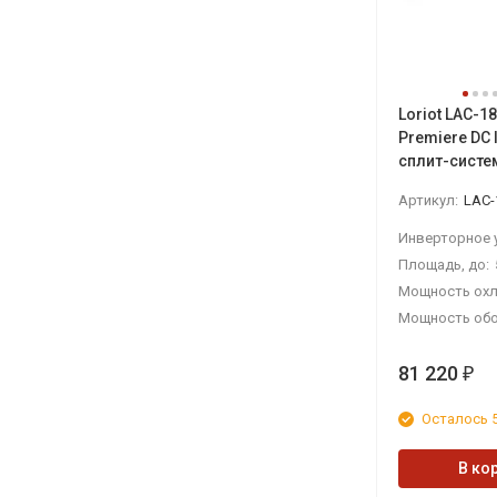
Loriot LAC-1
Premiere DC I
сплит-систе
Артикул:
LAC-
Площадь, до:
Мощность охл
Мощность обо
81 220
₽
Осталось 5
В ко