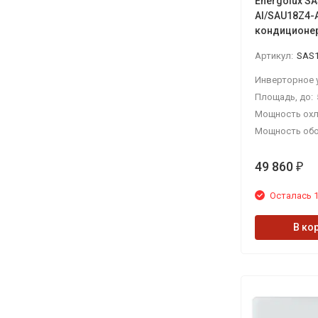
Energolux S
AI/SAU18Z4-
кондиционе
Артикул:
SAS18Z
Площадь, до:
Мощность охл
Мощность обо
49 860
₽
Осталась 1
В ко