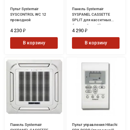
Пульт Systemair
Панель Systemair
SYSCONTROL WC 12
SYSPANEL CASSETTE
проводной
SPLIT для кассетных
блоков SuperSlim
4 230
4 290
₽
₽
В корзину
В корзину
Панель Systemair
Пульт управления Hitachi