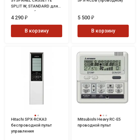
SYSPANEL CASSETTE
SPX-RCDB (проводной)
SPLIT W, STANDARD для
кассетных блоков
4 290
5 500
SuperSlim
₽
₽
В корзину
В корзину
Hitachi SPX-RCKA3
Mitsubishi Heavy RC-E5
беспроводной пульт
проводной пульт
управления