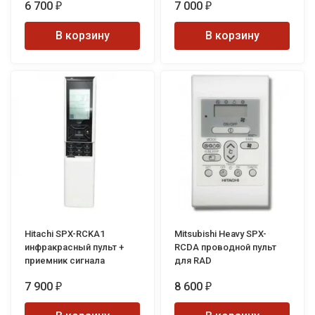
6 700
7 000
₽
₽
В корзину
В корзину
Hitachi SPX-RCKA1
Mitsubishi Heavy SPX-
инфракрасный пульт +
RCDA проводной пульт
приемник сигнала
для RAD
7 900
8 600
₽
₽