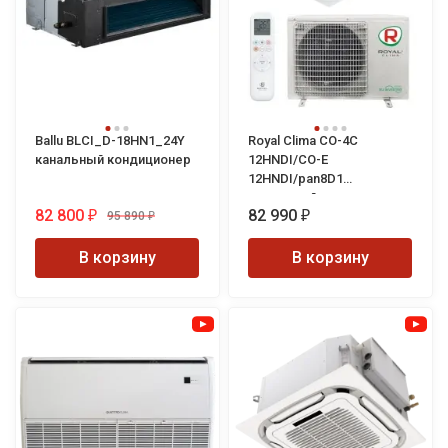
Ballu BLCI_D-18HN1_24Y
Royal Clima CO-4C
канальный кондиционер
12HNDI/CO-E
12HNDI/pan8D1
кассетный кондиционер
82 800
82 990
95 890
₽
₽
₽
В корзину
В корзину