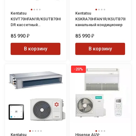
Kentatsu
Kentatsu
KSVT70HFAN1R/KSUTB70HFAN1L/KPU95-
KSKRA70HFAN1R/KSUTB70HFAN
DR кассетный
канальный кондиционер
кондиционер
85 990
85 990
₽
₽
В корзину
В корзину
-20%
Kentatsu
Hisense AUV-