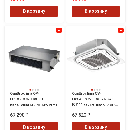
В корзину
В корзину
Quattroclima QV-
Quattroclima QV-
I18DG1/QN-I18UG1
I18CG1/QN-I18UG1/QA-
канальная сплит-система
ICP11 кассетная сплит-
система
67 290
67 520
₽
₽
В корзину
В корзину