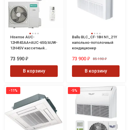
Hisense AUC-
Ballu BLC_CF-18H N1_21Y
12HR4SAA+AUC-650/AUW-
напольно-потолочный
12H4SV кассетный
кондиционер
кондиционер
73 590
73 900
85 190
₽
₽
₽
В корзину
В корзину
-11%
-5%