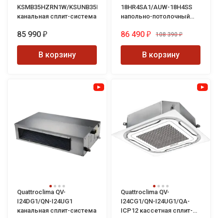
KSMB35HZRN1W/KSUNB35HZRN1
18HR4SA1/AUW-18H4SS
канальная сплит-система
напольно-потолочный
кондиционер
85 990
86 490
108 390
₽
₽
₽
В корзину
В корзину
Quattroclima QV-
Quattroclima QV-
I24DG1/QN-I24UG1
I24CG1/QN-I24UG1/QA-
канальная сплит-система
ICP12 кассетная сплит-