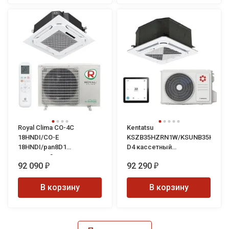
Royal Clima CO-4C
Kentatsu
18HNDI/CO-E
KSZB35HZRN1W/KSUNB35HZRN1
18HNDI/pan8D1
D4 кассетный
кассетный кондиционер
кондиционер
92 090
92 290
₽
₽
В корзину
В корзину