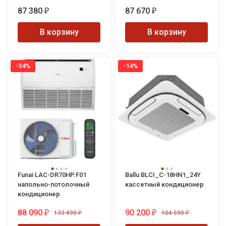
система
87 380
87 670
₽
₽
В корзину
В корзину
-34%
-14%
Funai LAC-DR70HP.F01
Ballu BLCI_C-18HN1_24Y
напольно-потолочный
кассетный кондиционер
кондиционер
88 090
90 200
133 490
104 590
₽
₽
₽
₽