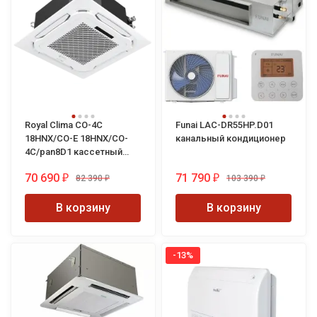
Royal Clima CO-4C
Funai LAC-DR55HP.D01
18HNX/CO-E 18HNX/CO-
канальный кондиционер
4C/pan8D1 кассетный
кондиционер
70 690
71 790
82 390
103 390
₽
₽
₽
₽
В корзину
В корзину
-13%