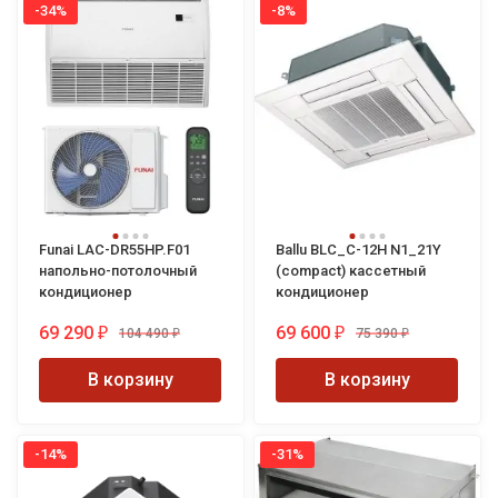
-34%
-8%
Funai LAC-DR55HP.F01
Ballu BLC_C-12H N1_21Y
напольно-потолочный
(compact) кассетный
кондиционер
кондиционер
69 290
69 600
104 490
75 390
₽
₽
₽
₽
В корзину
В корзину
-14%
-31%