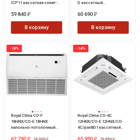
ICP11 кассетная сплит-
D кассетный
система
кондиционер
59 840
60 690
₽
₽
В корзину
В корзину
-18%
-14%
Royal Clima CO-F
Royal Clima CO-4C
18HNX/CO-E 18HNX
12HNX/CO-E 12HNX/CO-
напольно-потолочный
4C/pan8D1 кассетный
кондиционер
кондиционер
62 790
65 990
76 990
76 890
₽
₽
₽
₽