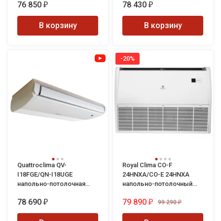
76 850
78 430
система
₽
₽
В корзину
В корзину
-20%
Quattroclima QV-
Royal Clima CO-F
I18FGE/QN-I18UGE
24HNXA/CO-E 24HNXA
напольно-потолочная
напольно-потолочный
инверторная сплит-
кондиционер
78 690
79 890
система
99 290
₽
₽
₽