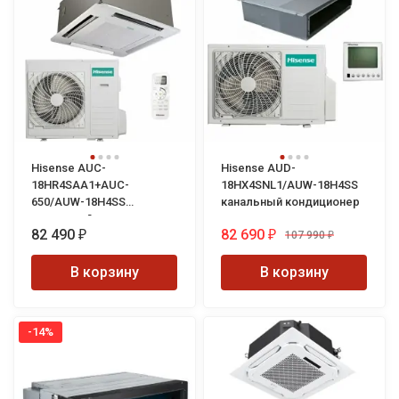
Hisense AUC-
Hisense AUD-
18HR4SAA1+AUC-
18HX4SNL1/AUW-18H4SS
650/AUW-18H4SS
канальный кондиционер
кассетный кондиционер
82 490
82 690
107 990
₽
₽
₽
В корзину
В корзину
-14%