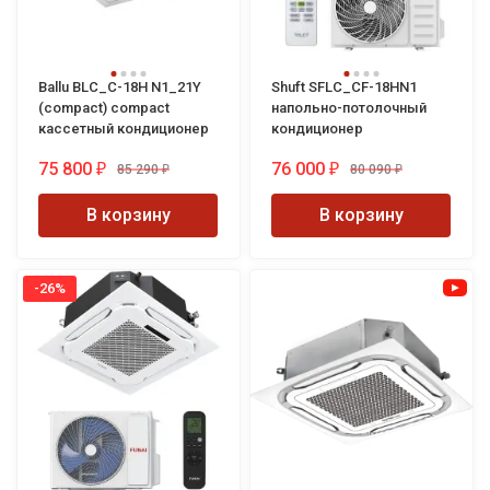
Ballu BLC_C-18H N1_21Y
Shuft SFLC_CF-18HN1
(compact) compact
напольно-потолочный
кассетный кондиционер
кондиционер
75 800
76 000
85 290
80 090
₽
₽
₽
₽
В корзину
В корзину
-26%