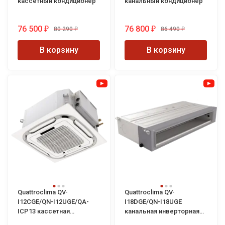
кассетный кондиционер
канальный кондиционер
76 500
76 800
80 290
86 490
₽
₽
₽
₽
В корзину
В корзину
Quattroclima QV-
Quattroclima QV-
I12CGE/QN-I12UGE/QA-
I18DGE/QN-I18UGE
ICP13 кассетная
канальная инверторная
инверторная сплит-
сплит-система