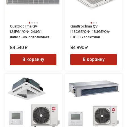
Quattroclima QV-
Quattroclima QV-
I24FG1/QN-I24UG1
I18CGE/QN-I18UGE/QA-
напольно-потолочная
ICP13 кассетная
сплит-система
инверторная сплит-
84 540
84 990
система
₽
₽
В корзину
В корзину