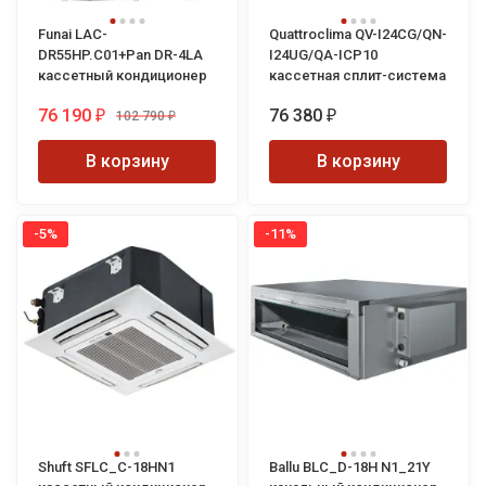
Funai LAC-
Quattroclima QV-I24CG/QN-
DR55HP.C01+Pan DR-4LA
I24UG/QA-ICP10
кассетный кондиционер
кассетная сплит-система
76 190
76 380
102 790
₽
₽
₽
В корзину
В корзину
-5%
-11%
Shuft SFLC_C-18HN1
Ballu BLC_D-18H N1_21Y