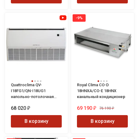
-9%
Quattroclima QV-
Royal Clima CO-D
I18FG1/QN-I18UG1
18HNXA/CO-E 18HNX
напольно-потолочная
канальный кондиционер
сплит-система
68 020
69 190
76 190
₽
₽
₽
В корзину
В корзину