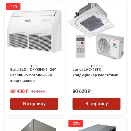
-17%
Ballu BLCI_CF-18HN1_24Y
Loriot LAC-18TC
напольно-потолочный
кондиционер кассетный
кондиционер
80 400
80 620
96 890
₽
₽
₽
В корзину
В корзину
-23%