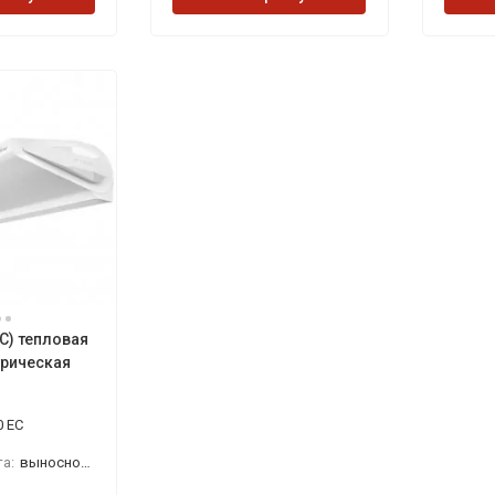
C) тепловая
трическая
 EC
а:
выносной настенный