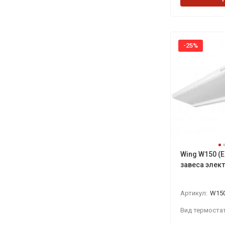
-25%
Wing W150 (E
завеса элек
Артикул:
W150
Вид термостат