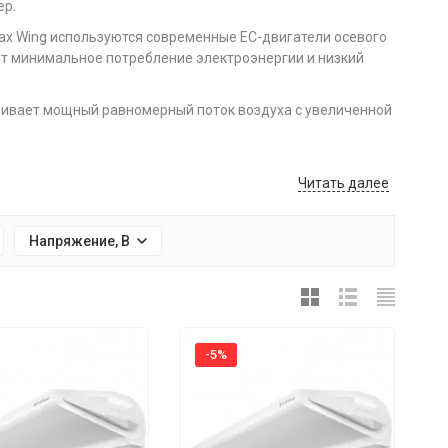
ер.
сах Wing используются современные EC-двигатели осевого
т минимальное потребление электроэнергии и низкий
чивает мощный равномерный поток воздуха с увеличенной
новные особенности:
Читать далее
атчик открытия ворот или дверей.
Напряжение, В
кально.
-5%