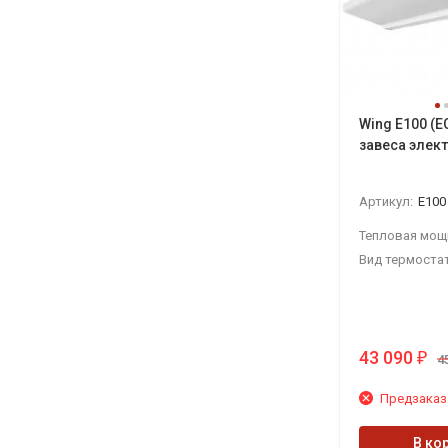
Wing E100 (E
завеса элек
Артикул:
E100
Тепловая мощ
Вид термостат
43 090
₽
4
Предзаказ
В ко