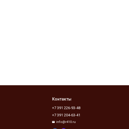
Контакты
+7 391 226-93-48
+7 391 204-63-41
info@r410.ru