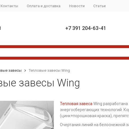
Контакты
Оплата и доставка
Новости
Статьи
8
+7 391 204-63-41
овые завесы
Тепловые завесы Wing
вые завесы Wing
Тепловая завеса
Wing разработана 
энергосберегающих технологий. Ко
(цинк+порошковая краска), препят
Очертания линий на белоснежной за