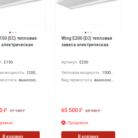
150 (EC) тепловая
Wing E200 (EC) тепловая
 электрическая
завеса электрическая
л:
E150
Артикул:
E200
ая мощность:
12000 Вт
Тепловая мощность:
15000 Вт
рмостата:
выносной настенный
Вид термостата:
выносной настенный
0
65 500
₽
₽
57 140
68 940
₽
₽
дзаказ
Предзаказ
В корзину
В корзину