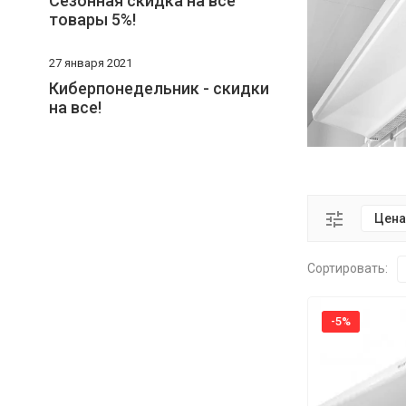
Сезонная скидка на все
товары 5%!
27 января 2021
Киберпонедельник - скидки
на все!
Цена
Установка 
Водяные и 
Сортировать:
Монтажный 
Максимальн
-5%
Гарантийный
Производят