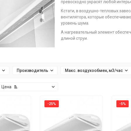
превосходно украсят любой интерь
Кстати, в воздушно-тепловых заве
вентилятора, которые обеспечиваю
уровень шума.
А нагревательный элемент обеспе
длиной струи.
Тепловые завесы Wing - ос
При желании к можно подключать д
Производитель
Макс. воздухообмен, м3/час
осуществляется только в горизонтальном положении.
завесы без нагрева можно устанавливать и горизонтально и верти
Цена
кронштейн поставляется вместе с агрегатом.
ая высота монтажа предусмотрена производителем до 4м.
-25%
-5%
 срок 3 года.
ся в Польше.