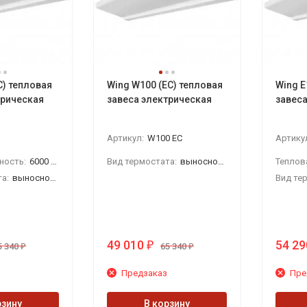
C) тепловая
Wing W100 (EC) тепловая
Wing E
трическая
завеса электрическая
завеса
Артикул:
W100 EC
Артику
ность:
6000 Вт
Вид термостата:
выносной настенный
Теплов
а:
выносной настенный
Вид те
49 010
54 29
₽
5 340
65 340
₽
₽
Предзаказ
Пре
рзину
В корзину