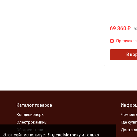
69 360
₽
9
Предзаказ
В ко
Каталог товаров
Инфор
Кондиционеры
Чем мы 
Электрокамины
Где купи
Обогреватели
Доставк
Этот сайт использует Яндекс.Метрику и только