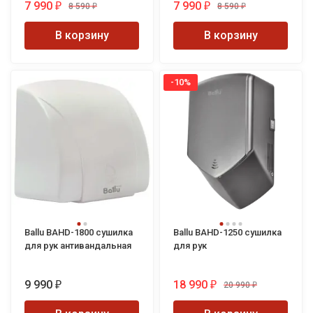
7 990
7 990
8 590
8 590
₽
₽
₽
₽
В корзину
В корзину
-10%
Ballu BAHD-1800 сушилка
Ballu BAHD-1250 сушилка
для рук антивандальная
для рук
9 990
18 990
20 990
₽
₽
₽