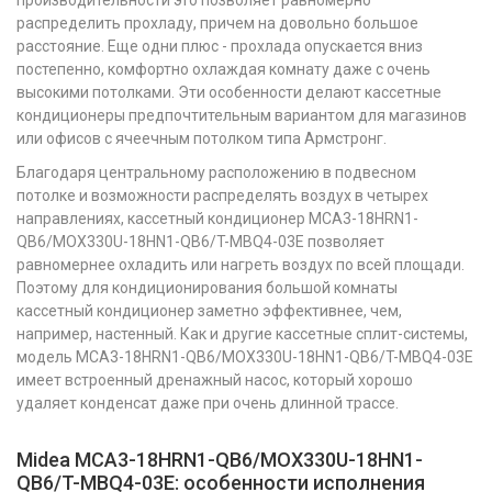
производительности это позволяет равномерно
распределить прохладу, причем на довольно большое
расстояние. Еще одни плюс - прохлада опускается вниз
постепенно, комфортно охлаждая комнату даже с очень
высокими потолками. Эти особенности делают кассетные
кондиционеры предпочтительным вариантом для магазинов
или офисов с ячеечным потолком типа Армстронг.
Благодаря центральному расположению в подвесном
потолке и возможности распределять воздух в четырех
направлениях, кассетный кондиционер MCA3-18HRN1-
QB6/MOX330U-18HN1-QB6/T-MBQ4-03E позволяет
равномернее охладить или нагреть воздух по всей площади.
Поэтому для кондиционирования большой комнаты
кассетный кондиционер заметно эффективнее, чем,
например, настенный. Как и другие кассетные сплит-системы,
модель MCA3-18HRN1-QB6/MOX330U-18HN1-QB6/T-MBQ4-03E
имеет встроенный дренажный насос, который хорошо
удаляет конденсат даже при очень длинной трассе.
Midea MCA3-18HRN1-QB6/MOX330U-18HN1-
QB6/T-MBQ4-03E: особенности исполнения