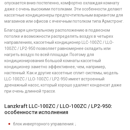
опускается вниз постепенно, комфортно охлаждая комнату
даже с очень высокими потолками. Эти особенности делают
кассетные кондиционеры предпочтительным вариантом для
магазинов или офисов с ячеечным потолком типа Армстронг.
Благодаря центральному расположению в подвесном
потолке и возможности распределять воздух в четырех
направлениях, кассетный кондиционер LLC-100ZС / LLO-
100ZС / LP2-950 позволяет равномернее охладить или
нагреть воздух по всей площади. Поэтому для
кондиционирования большой комнаты кассетный
кондиционер заметно эффективнее, чем, например,
настенный. Как и другие кассетные сплит-системы, модель
LLC-100ZС / LLO-100ZС / LP2-950 имеет встроенный
дренажный насос, который хорошо удаляет конденсат даже
при очень длинной трассе.
Lanzkraft LLC-100ZС / LLO-100ZС / LP2-950:
особенности исполнения
блок инверторного управления: ;