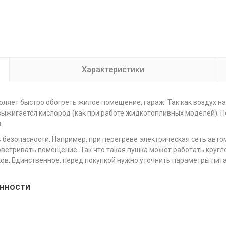
Характеристики
воляет быстро обогреть жилое помещение, гараж. Так как воздух 
е выжигается кислород (как при работе жидкотопливных моделей). 
.
ь безопасности. Например, при перегреве электрическая сеть авт
оветривать помещение. Так что такая пушка может работать кругл
в. Единственное, перед покупкой нужно уточнить параметры питаю
енности