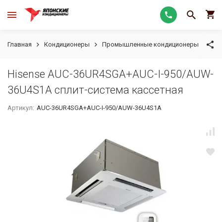
Главная
Кондиционеры
Промышленные кондиционеры
Кас
Hisense AUC-36UR4SGA+AUC-I-950/AUW-
36U4S1A сплит-система кассетная
Артикул:
AUC-36UR4SGA+AUC-I-950/AUW-36U4S1A