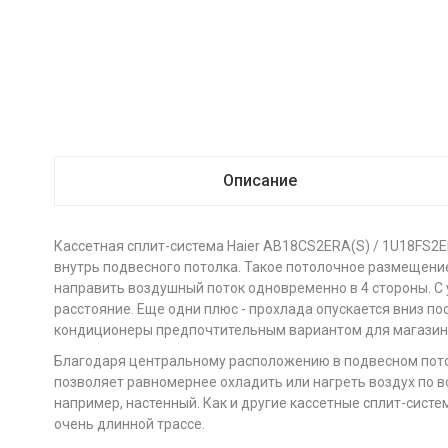
Описание
Кассетная сплит-система Haier AB18CS2ERA(S) / 1U18FS2E
внутрь подвесного потолка. Такое потолочное размещени
направить воздушный поток одновременно в 4 стороны. С
расстояние. Еще одни плюс - прохлада опускается вниз п
кондиционеры предпочтительным вариантом для магазино
Благодаря центральному расположению в подвесном пото
позволяет равномернее охладить или нагреть воздух по 
например, настенный. Как и другие кассетные сплит-сис
очень длинной трассе.