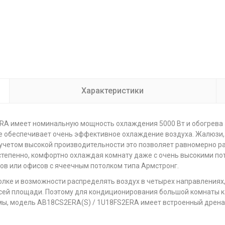
Характеристики
RA имеет номинальную мощность охлаждения 5000 Вт и обогрева 5
е обеспечивает очень эффективное охлаждение воздуха. Жалюзи,
 учетом высокой производительности это позволяет равномерно р
остепенно, комфортно охлаждая комнату даже с очень высокими по
в или офисов с ячеечным потолком типа Армстронг.
лке и возможности распределять воздух в четырех направлениях
всей площади. Поэтому для кондиционирования большой комнаты 
темы, модель AB18CS2ERA(S) / 1U18FS2ERA имеет встроенный дрен