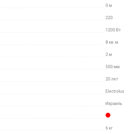
0 м
220
1200 Вт
8 кв. м.
2 м
500 мм
20 лет
Electrolux
Израиль
6 кг