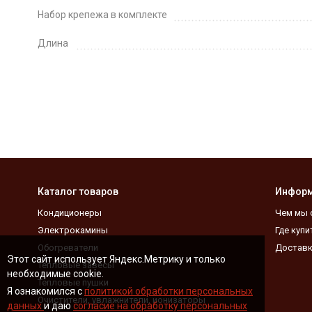
Набор крепежа в комплекте
Длина
Каталог товаров
Инфор
Кондиционеры
Чем мы 
Электрокамины
Где купи
Обогреватели
Доставк
Этот сайт использует Яндекс.Метрику и только
Тепловые завесы
необходимые cookie.
Тепловые пушки
Я ознакомился с
политикой обработки персональных
Очистители, увлажнители, ионизаторы
данных
и даю
согласие на обработку персональных