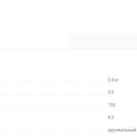
5.4 кг
3.9
150
8.3
двухжильный