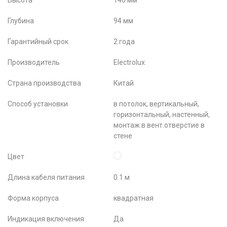
Высота
140 мм
Глубина
94 мм
Гарантийный срок
2 года
Производитель
Electrolux
Страна производства
Китай
Способ установки
в потолок, вертикальный,
горизонтальный, настенный,
монтаж в вент.отверстие в
стене
Цвет
Длина кабеля питания
0.1 м
Форма корпуса
квадратная
Индикация включения
Да