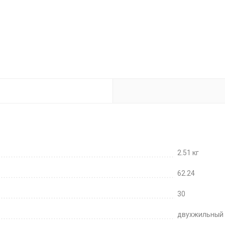
2.51 кг
62.24
30
двухжильный 