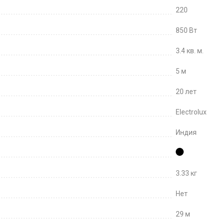
220
850 Вт
3.4 кв. м.
5 м
20 лет
Electrolux
Индия
3.33 кг
Нет
29 м