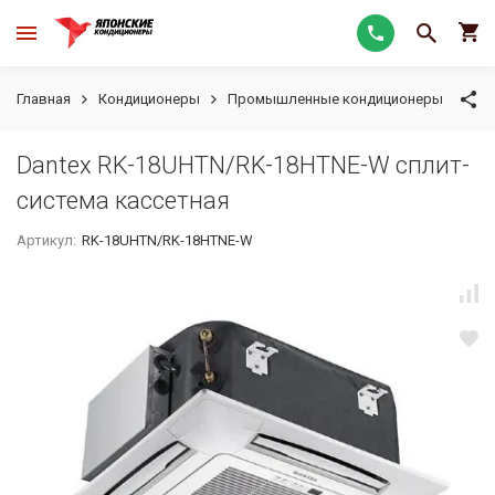
Главная
Кондиционеры
Промышленные кондиционеры
Кас
Dantex RK-18UHTN/RK-18HTNE-W сплит-
система кассетная
Артикул:
RK-18UHTN/RK-18HTNE-W