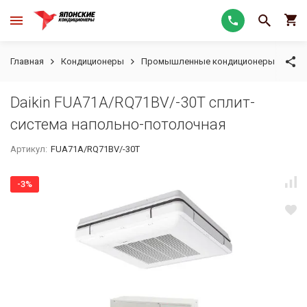
Главная
Кондиционеры
Промышленные кондиционеры
На
Daikin FUA71A/RQ71BV/-30T сплит-
система напольно-потолочная
Артикул:
FUA71A/RQ71BV/-30T
-3%