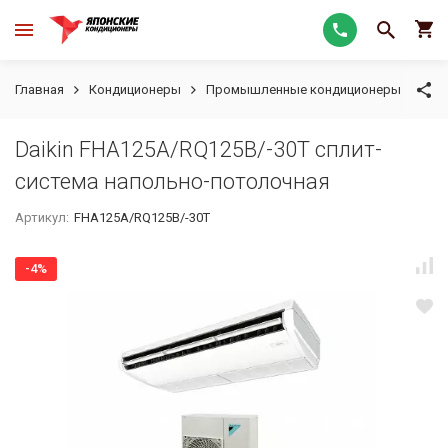
Главная
Кондиционеры
Промышленные кондиционеры
На
Daikin FHA125A/RQ125B/-30T сплит-
система напольно-потолочная
Артикул:
FHA125A/RQ125B/-30T
-4%