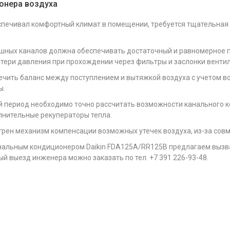
онера воздуха
спечивал комфортный климат в помещении, требуется тщательная 
шных каналов должна обеспечивать достаточный и равномерное п
тери давления при прохождении через фильтры и заслонки венти
чить баланс между поступлением и вытяжкой воздуха с учетом в
ы.
ый период необходимо точно рассчитать возможности канального к
лнительные рекуператоры тепла.
рен механизм компенсации возможных утечек воздуха, из-за сов
анальным кондиционером Daikin FDA125A/RR125B предлагаем вызв
 выезд инженера можно заказать по тел. +7 391 226-93-48.