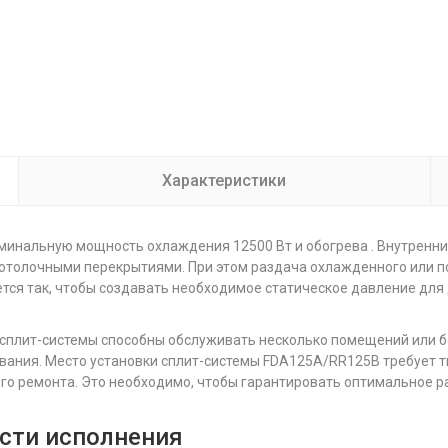
Характеристики
инальную мощность охлаждения 12500 Вт и обогрева . Внутренний
потолочными перекрытиями. При этом раздача охлажденного или п
тся так, чтобы создавать необходимое статическое давление для
 сплит-системы способны обслуживать несколько помещений или 
ивания. Место установки сплит-системы FDA125A/RR125B требует 
ого ремонта. Это необходимо, чтобы гарантировать оптимальное р
ости исполнения