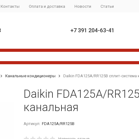
Контакты
Оплата и доставка
Новости
Статьи
8
+7 391 204-63-41
Канальные кондиционеры
Daikin FDA125A/RR125B сплит-система 
Daikin FDA125A/RR125
канальная
Артикул:
FDA125A/RR125B
Написать отзыв