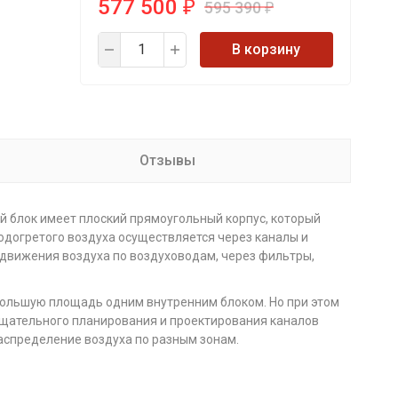
577 500
595 390
₽
₽
В корзину
Отзывы
 блок имеет плоский прямоугольный корпус, который
одогретого воздуха осуществляется через каналы и
 движения воздуха по воздуховодам, через фильтры,
большую площадь одним внутренним блоком. Но при этом
тщательного планирования и проектирования каналов
аспределение воздуха по разным зонам.