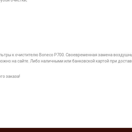
убой очистки;
льтры к очистителю Boneco P700. Своевременная замена воздушн
можно на сайте. Либо наличными или банковской картой при достав
го заказа!