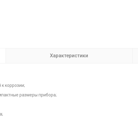
Характеристики
 к коррозии;
пактные размеры прибора;
а;