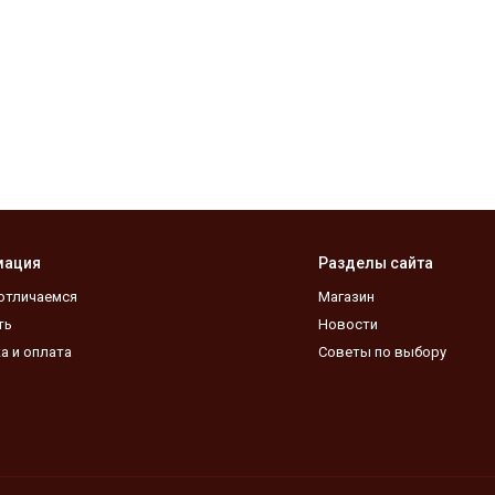
мация
Разделы сайта
отличаемся
Магазин
ть
Новости
а и оплата
Советы по выбору