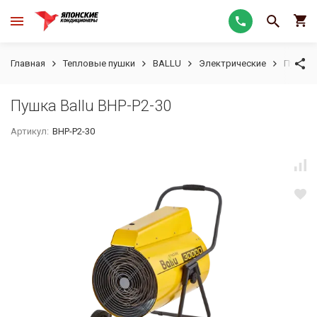
Главная
Тепловые пушки
BALLU
Электрические
Пушка B
Пушка Ballu BНР-P2-30
Артикул:
BНР-P2-30