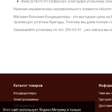
Фильтр НЕРО Н13 BabyCare. Благодаря угольному слою
Наличие керамических нагревательного элемента обеспеч
Магазин Японские Кондиционеры - это выгодные цены на б
производят штатные бригады,. Поэтому мы даем полную га
Заказывайте установку по тел. 204-63-41 - уже завтра мы
Каталог товаров
Инфор
Кондиционеры
Чем мы 
Электрокамины
Где купи
Обогреватели
Доставк
Этот сайт использует Яндекс.Метрику и только
Тепловые завесы