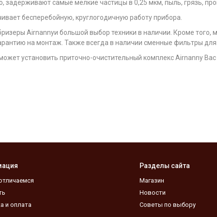
, задерживают самые мелкие частицы в 0,25 мкм, пыль, грязь, п
ивает бесперебойную, круглогодичную работу прибора.
ризеры Airnannyи большой выбор техники в наличии. Кроме того, 
рантию на монтаж. Также всегда в наличии сменные фильтры для A
 сможет установить приточно-очистительный комплекс Airnannу Вас 
мация
Разделы сайта
отличаемся
Магазин
ть
Новости
а и оплата
Советы по выбору